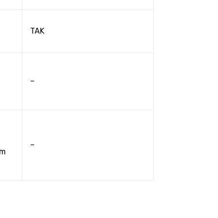
TAK
–
–
zm