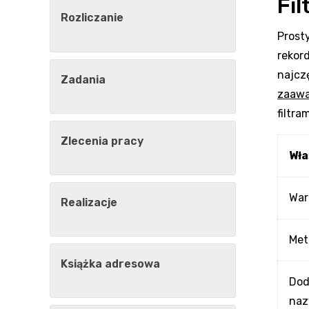
Fi
Rozliczanie
Prosty
rekor
najcz
Zadania
zaaw
filtr
Zlecenia pracy
Wła
War
Realizacje
Met
Książka adresowa
Dod
naz