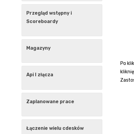
Przegląd wstępny i
Scoreboardy
Magazyny
Po kl
klikn
Api I złącza
Zasto
Zaplanowane prace
Łączenie wielu cdesków