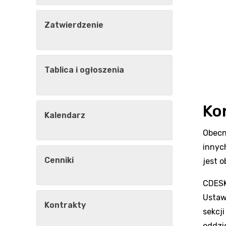
Zatwierdzenie
Tablica i ogłoszenia
Kor
Kalendarz
Obecni
innyc
Cenniki
jest 
CDESK 
Ustaw
Kontrakty
sekcj
oddzie