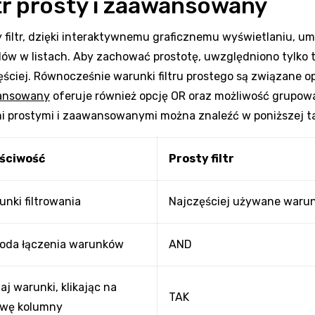
ltr prosty i zaawansowany
 filtr, dzięki interaktywnemu graficznemu wyświetlaniu, umoż
dów w listach. Aby zachować prostotę, uwzględniono tylko 
ęściej. Równocześnie warunki filtru prostego są związane 
ansowany
oferuje również opcję OR oraz możliwość grupow
ami prostymi i zaawansowanymi można znaleźć w poniższej ta
ściwość
Prosty filtr
unki filtrowania
Najczęściej używane warun
oda łączenia warunków
AND
aj warunki, klikając na
TAK
wę kolumny