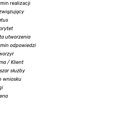
min realizacji
związujący
atus
orytet
ta utworzenia
rmin odpowiedzi
worzył
ma / Klient
szar służby
p wniosku
gi
ena