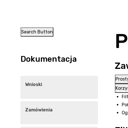
Search Button
P
Dokumentacja
Za
Prost
Wnioski
Korzys
Fi
Po
Zamówienia
Og