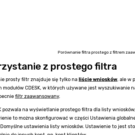
Porównanie filtra prostego z filtrem z
zystanie z prostego filtra
e prosty filtr znajduje się tylko na
liście wniosków
, ale w
h modułów CDESK, w których używane jest wyszukiwanie na
obecnie
filtr zaawansowany
.
pozwala na wyświetlanie prostego filtra dla listy wniosków
ienie to można skonfigurować w części Ustawienia globaln
i Domyślne ustawienia listy wniosków. Ustawienie to jest s
lnie do innych kont, np. kont klientów.