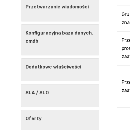
Przetwarzanie wiadomości
Gru
zna
Konfiguracyjna baza danych,
Prz
cmdb
pros
za
Dodatkowe właściwości
Prz
zaa
SLA / SLO
Oferty