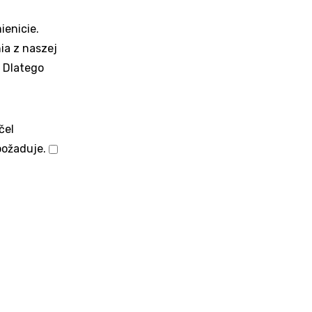
ienicie.
ia z naszej
 Dlatego
čel
požaduje.
Technické
uloženie
alebo
prístup
je
potrebný
na
legitímny
účel