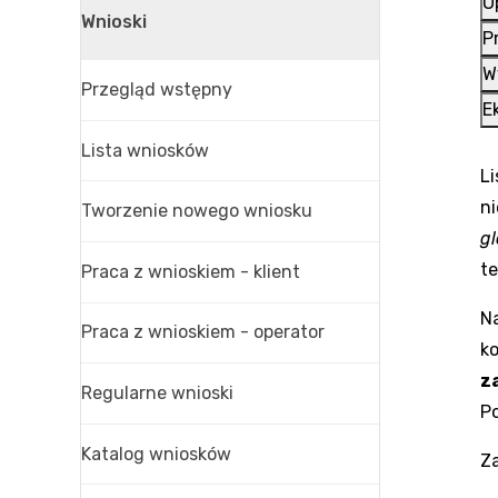
O
Wnioski
P
W
Przegląd wstępny
E
Lista wniosków
L
n
Tworzenie nowego wniosku
g
t
Praca z wnioskiem - klient
Na
Praca z wnioskiem - operator
ko
z
Regularne wnioski
Po
Katalog wniosków
Z