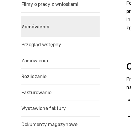
F
Filmy o pracy z wnioskami
pr
in
Zamówienia
zg
Przegląd wstępny
Zamówienia
O
Rozliczanie
P
na
Fakturowanie
Wystawione faktury
Dokumenty magazynowe