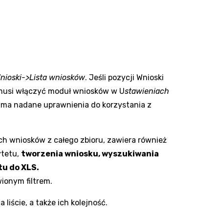
nioski->Lista wniosków
. Jeśli pozycji Wnioski
 musi włączyć moduł wniosków w U
stawieniach
 ma nadane uprawnienia do korzystania z
ch wniosków z całego zbioru, zawiera również
ytetu,
tworzenia wniosku, wyszukiwania
tu do XLS.
wionym filtrem.
liście, a także ich kolejność.