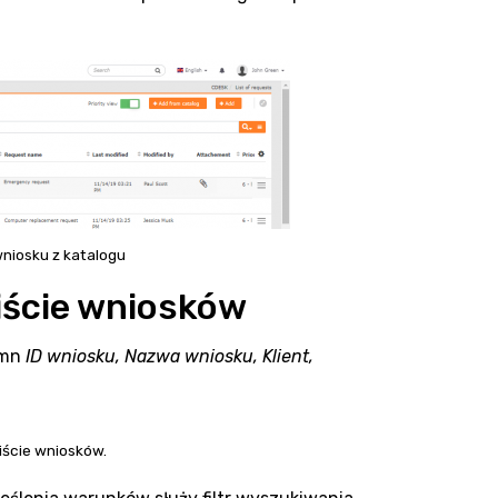
wniosku z katalogu
liście wniosków
umn
ID wniosku, Nazwa wniosku, Klient,
iście wniosków.