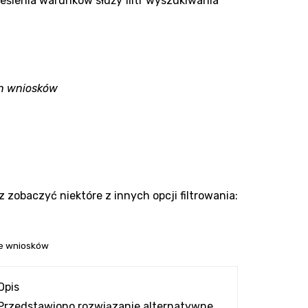
reślenia warunków służy filtr wyszukiwania
ych wniosków
 zobaczyć niektóre z innych opcji filtrowania:
ie wniosków
Opis
Przedstawiono rozwiązanie alternatywne