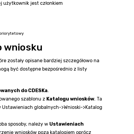
ej użytkownik jest członkiem
 priorytetowy
o wniosku
óre zostały opisane bardziej szczegółowo na
ogą być dostępne bezpośrednio z listy
owanych do CDESKa
.
niowanego szablonu z
Katalogu wniosków
. Ta
 w Ustawieniach globalnych->Wnioski->Katalog
oba sposoby, należy w
Ustawieniach
zenie wniosków poza katalogiem oprócz