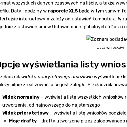
ormat wszystkich danych czasowych na liście, a także wew
ofilu. Daty i godziny w
raporcie XLS
będą w tym samym for
terfejsie internetowym zależy od ustawień komputera. W r
odnie z ustawieniami w Ustawieniach globalnych->Data i c
Lista wniosków
pcje wyświetlania listy wnio
rzełącznik
widoku priorytetowego umożliwia
wyświetlenie li
leży pilnie zrealizować, a co jest zaległe. Przełącznik poz
Widok normalny
– wyświetla listę wszystkich wniosków
utworzenia, od najnowszego do najstarszego
Widok priorytetowy
– wyświetla listę wniosków podzielo
Moje drafty –
drafty utworzone przez zalogowanego 