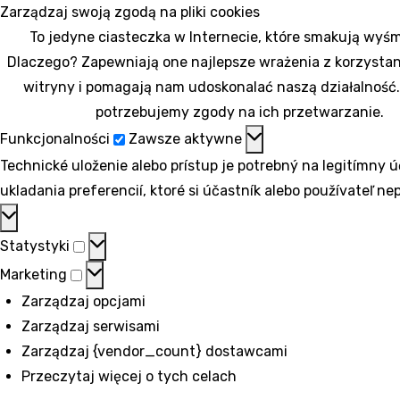
Zarządzaj swoją zgodą na pliki cookies
To jedyne ciasteczka w Internecie, które smakują wyśm
Dlaczego? Zapewniają one najlepsze wrażenia z korzystan
witryny i pomagają nam udoskonalać naszą działalność.
potrzebujemy zgody na ich przetwarzanie.
Funkcjonalności
Funkcjonalności
Zawsze aktywne
Technické uloženie alebo prístup je potrebný na legitímny ú
ukladania preferencií, ktoré si účastník alebo používateľ ne
Statystyki
Statystyki
Marketing
Marketing
Zarządzaj opcjami
Zarządzaj serwisami
Zarządzaj {vendor_count} dostawcami
Przeczytaj więcej o tych celach