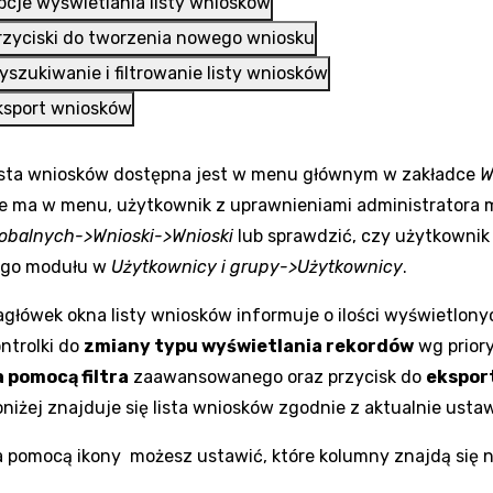
pcje wyświetlania listy wniosków
rzyciski do tworzenia nowego wniosku
yszukiwanie i filtrowanie listy wniosków
ksport wniosków
ista wniosków dostępna jest w menu głównym w zakładce
W
ie ma w menu, użytkownik z uprawnieniami administratora
lobalnych->Wnioski->Wnioski
lub sprawdzić, czy użytkownik
ego modułu w
Użytkownicy i grupy->Użytkownicy
.
główek okna listy wniosków informuje o ilości wyświetlony
ntrolki do
zmiany typu wyświetlania rekordów
wg prior
a pomocą filtra
zaawansowanego oraz przycisk do
ekspor
niżej znajduje się lista wniosków zgodnie z aktualnie usta
a pomocą ikony
możesz ustawić, które kolumny znajdą się na 