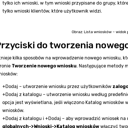
tylko ich wnioski, w tym wnioski przypisane do grupy, któr
tylko wnioski klientów, które użytkownik widzi.
Obraz: Lista wniosków – widok
Przyciski do tworzenia noweg
tnieje kilka sposobów na wprowadzenie nowego wniosku, kt
tronie
Tworzenie nowego wniosku
. Następujące metody m
niosków:
+Dodaj – utworzenie wniosku przez użytkowników
zalog
+Dodaj z katalogu – utworzenie wniosku według predefi
opcja jest wyświetlana, jeśli włączono Katalog wniosków
wniosków.
+Dodaj z katalogu i +Dodaj – aby wprowadzić wniosek na 
globalnych->Wnioski->Katalog wniosków
włączyć twor