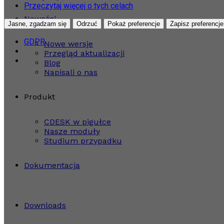
Przeczytaj więcej o tych celach
Nowości
Jasne, zgadzam się
Odrzuć
Pokaż preferencje
Zapisz preferencje
GDPR
Nowe wersje
Przegląd aktualizacji
Blog
Napisali o nas
Produkt
CDESK w pigułce
Nasze moduły
Studium przypadku
Dokumentacja
Downloads