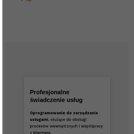
Profesjonalne
świadczenie usług
Oprogramowanie do zarządzania
usługami
, służące do obsługi
procesów wewnętrznych i współpracy
z klientami.