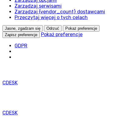
Zarządzaj opcjami
na
Zarządzaj serwisami
legitímny
Zarządzaj {vendor_count} dostawcami
účel
Przeczytaj więcej o tych celach
ukladania
preferencií,
Jasne, zgadzam się
Odrzuć
Pokaż preferencje
ktoré
Pokaż preferencje
Zapisz preferencje
si
účastník
GDPR
alebo
používateľ
nepožaduje.
CDESK
CDESK