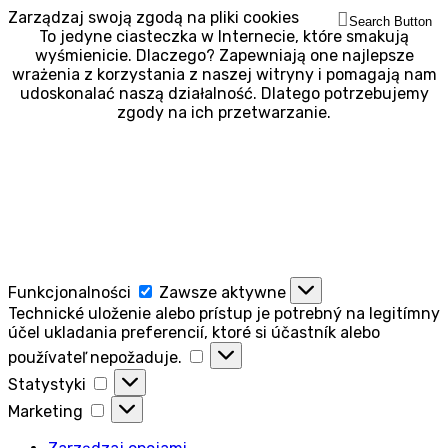
Zarządzaj swoją zgodą na pliki cookies
Search Button
To jedyne ciasteczka w Internecie, które smakują
wyśmienicie. Dlaczego? Zapewniają one najlepsze
wrażenia z korzystania z naszej witryny i pomagają nam
udoskonalać naszą działalność. Dlatego potrzebujemy
zgody na ich przetwarzanie.
Funkcjonalności
Funkcjonalności
Zawsze aktywne
Technické uloženie alebo prístup je potrebný na legitímny
účel ukladania preferencií, ktoré si účastník alebo
Technické
používateľ nepožaduje.
uloženie
Statystyki
Statystyki
alebo
Marketing
prístup
Marketing
je
potrebný