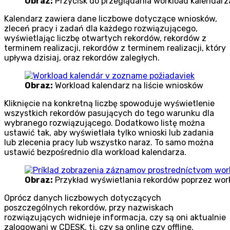
Obraz:
Przycisk do przeglądania workload kalendarz
Kalendarz zawiera dane liczbowe dotyczące wniosków,
zleceń pracy i zadań dla każdego rozwiązującego,
wyświetlając liczbę otwartych rekordów, rekordów z
terminem realizacji, rekordów z terminem realizacji, który
upływa dzisiaj, oraz rekordów zaległych.
Obraz:
Workload kalendarz na liście wniosków
Kliknięcie na konkretną liczbę spowoduje wyświetlenie
wszystkich rekordów pasujących do tego warunku dla
wybranego rozwiązującego. Dodatkowo listę można
ustawić tak, aby wyświetlała tylko wnioski lub zadania
lub zlecenia pracy lub wszystko naraz. To samo można
ustawić bezpośrednio dla workload kalendarza.
Obraz:
Przykład wyświetlania rekordów poprzez wor
Oprócz danych liczbowych dotyczących
poszczególnych rekordów, przy nazwiskach
rozwiązujących widnieje informacja, czy są oni aktualnie
zalogowani w CDESK, tj. czy są online czy offline.