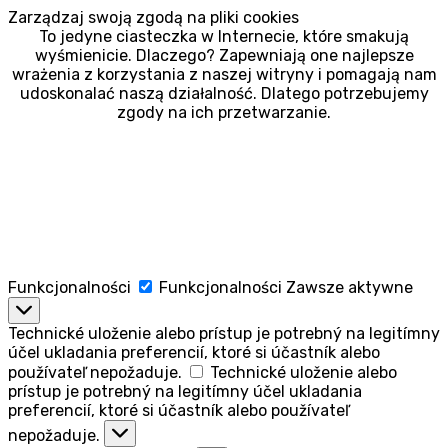
Zarządzaj swoją zgodą na pliki cookies
To jedyne ciasteczka w Internecie, które smakują
wyśmienicie. Dlaczego? Zapewniają one najlepsze
wrażenia z korzystania z naszej witryny i pomagają nam
udoskonalać naszą działalność. Dlatego potrzebujemy
zgody na ich przetwarzanie.
Funkcjonalności
Funkcjonalności
Zawsze aktywne
Technické uloženie alebo prístup je potrebný na legitímny
účel ukladania preferencií, ktoré si účastník alebo
používateľ nepožaduje.
Technické uloženie alebo
prístup je potrebný na legitímny účel ukladania
preferencií, ktoré si účastník alebo používateľ
nepožaduje.