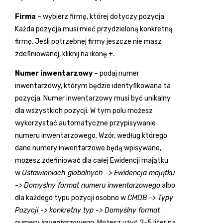
Firma
– wybierz firmę, której dotyczy pozycja.
Każda pozycja musi mieć przydzieloną konkretną
firmę. Jeśli potrzebnej firmy jeszcze nie masz
zdefiniowanej, kliknij na ikonę
+
.
Numer inwentarzowy
– podaj numer
inwentarzowy, którym będzie identyfikowana ta
pozycja. Numer inwentarzowy musi być unikalny
dla wszystkich pozycji. W tym polu możesz
wykorzystać automatyczne przypisywanie
numeru inwentarzowego. Wzór, według którego
dane numery inwentarzowe będą wpisywane,
możesz zdefiniować dla całej Ewidencji majątku
w
Ustawieniach globalnych -> Ewidencja majątku
-> Domyślny format numeru inwentarzowego
albo
dla każdego typu pozycji osobno w
CMDB -> Typy
Pozycji -> konkretny typ -> Domyślny format
numeru inwentarzowego
. Możesz użyć 2-5 liter na